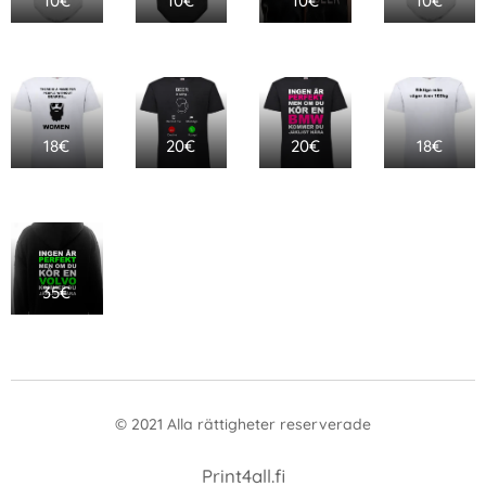
10€
10€
10€
10€
18€
20€
20€
18€
35€
© 2021 Alla rättigheter reserverade
Print4all.fi