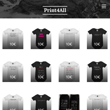
Print4All
10€
10€
10€
10€
10€
10€
10€
10€